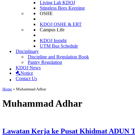
Living Lab KDOJ
Stingless Bees Keeping
OSHE
KDOJ OSHE & ERT
Campus Life
KDOJ Insight
UTM Bus Schedule
Disciplinary
Discipline and Regulation Book
Pantry Regulation
KDOJ News
Notice
Contact Us
Home
»
Muhammad Adhar
Muhammad Adhar
Lawatan Kerja ke Pusat Khidmat ADUN T