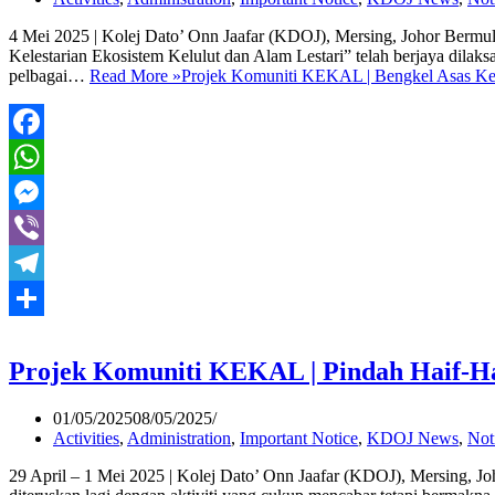
4 Mei 2025 | Kolej Dato’ Onn Jaafar (KDOJ), Mersing, Johor Bermul
Kelestarian Ekosistem Kelulut dan Alam Lestari” telah berjaya dilak
pelbagai…
Read More »
Projek Komuniti KEKAL | Bengkel Asas Kelu
Facebook
WhatsApp
Messenger
Viber
Telegram
Share
Projek Komuniti KEKAL | Pindah Haif-Hai
01/05/2025
08/05/2025
Activities
,
Administration
,
Important Notice
,
KDOJ News
,
Not
29 April – 1 Mei 2025 | Kolej Dato’ Onn Jaafar (KDOJ), Mersing, J