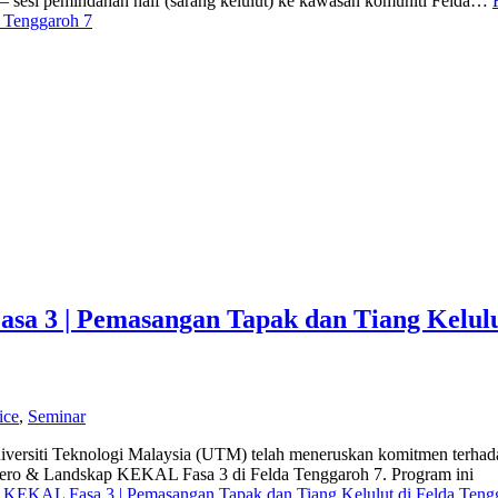
a – sesi pemindahan haif (sarang kelulut) ke kawasan komuniti Felda…
a Tenggaroh 7
a 3 | Pemasangan Tapak dan Tiang Kelulu
ice
,
Seminar
niversiti Teknologi Malaysia (UTM) telah meneruskan komitmen terhad
fero & Landskap KEKAL Fasa 3 di Felda Tenggaroh 7. Program ini
 KEKAL Fasa 3 | Pemasangan Tapak dan Tiang Kelulut di Felda Teng