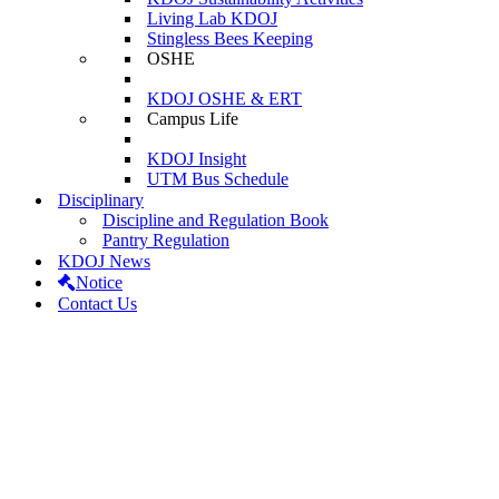
Living Lab KDOJ
Stingless Bees Keeping
OSHE
KDOJ OSHE & ERT
Campus Life
KDOJ Insight
UTM Bus Schedule
Disciplinary
Discipline and Regulation Book
Pantry Regulation
KDOJ News
Notice
Contact Us