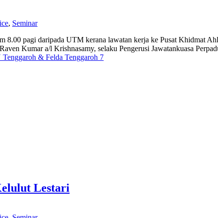
ice
,
Seminar
am 8.00 pagi daripada UTM kerana lawatan kerja ke Pusat Khidmat Ahl
aven Kumar a/l Krishnasamy, selaku Pengerusi Jawatankuasa Perpad
 Tenggaroh & Felda Tenggaroh 7
lulut Lestari
ice
,
Seminar