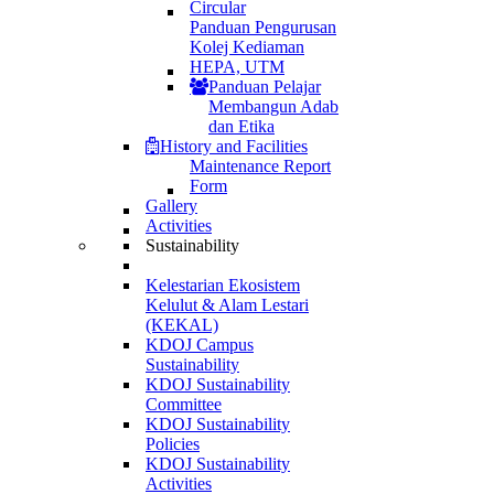
Circular
Panduan Pengurusan
Kolej Kediaman
HEPA, UTM
Panduan Pelajar
Membangun Adab
dan Etika
History and Facilities
Maintenance Report
Form
Gallery
Activities
Sustainability
Kelestarian Ekosistem
Kelulut & Alam Lestari
(KEKAL)
KDOJ Campus
Sustainability
KDOJ Sustainability
Committee
KDOJ Sustainability
Policies
KDOJ Sustainability
Activities