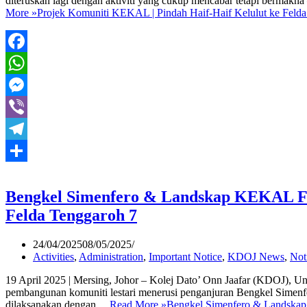
diteruskan lagi dengan aktiviti yang cukup mencabar tetapi bermakn
More »
Projek Komuniti KEKAL | Pindah Haif-Haif Kelulut ke Feld
Facebook
WhatsApp
Messenger
Viber
Telegram
Share
Bengkel Simenfero & Landskap KEKAL Fas
Felda Tenggaroh 7
24/04/2025
08/05/2025
Activities
,
Administration
,
Important Notice
,
KDOJ News
,
Not
19 April 2025 | Mersing, Johor – Kolej Dato’ Onn Jaafar (KDOJ), U
pembangunan komuniti lestari menerusi penganjuran Bengkel Simen
dilaksanakan dengan…
Read More »
Bengkel Simenfero & Landskap