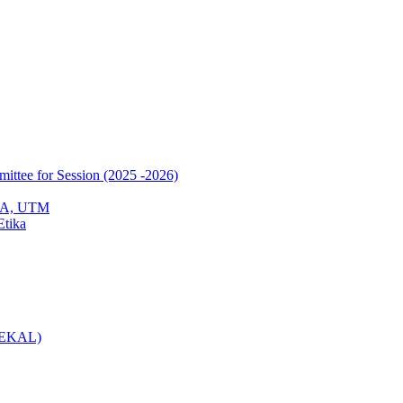
mittee for Session (2025 -2026)
EPA, UTM
Etika
(KEKAL)