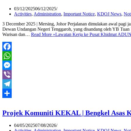
03/12/2025
06/12/2025
Activities
,
Administration
,
Important Notice
,
KDOJ News
,
Not
3 December 2025 | Mersing, Johor Perjalanan dimulakan awal pagi j
Dewan Undangan Negeri Tenggaroh, yang disandang oleh YB Tuan R
Warisan dan…
Read More »
Lawatan Kerja ke Pusat Khidmat ADUN
Facebook
WhatsApp
Messenger
Viber
Telegram
Share
Projek Komuniti KEKAL | Bengkel Asas Ke
04/05/2025
07/08/2026
Activities
,
Administration
,
Important Notice
,
KDOJ News
,
Not