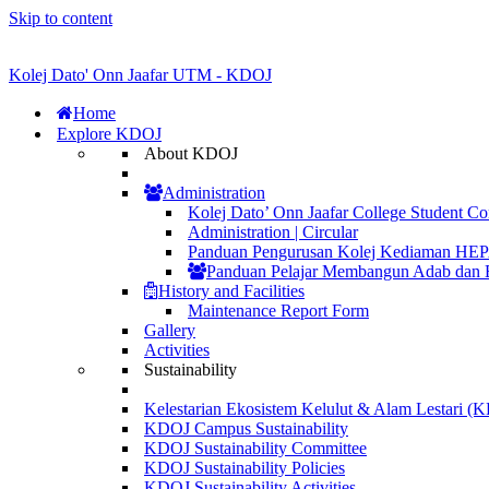
Skip to content
Kolej Dato' Onn Jaafar UTM - KDOJ
Home
Explore KDOJ
About KDOJ
Administration
Kolej Dato’ Onn Jaafar College Student Co
Administration | Circular
Panduan Pengurusan Kolej Kediaman H
Panduan Pelajar Membangun Adab dan 
History and Facilities
Maintenance Report Form
Gallery
Activities
Sustainability
Kelestarian Ekosistem Kelulut & Alam Lestari 
KDOJ Campus Sustainability
KDOJ Sustainability Committee
KDOJ Sustainability Policies
KDOJ Sustainability Activities