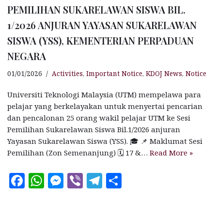
PEMILIHAN SUKARELAWAN SISWA BIL.
1/2026 ANJURAN YAYASAN SUKARELAWAN
SISWA (YSS), KEMENTERIAN PERPADUAN
NEGARA
01/01/2026
Activities
,
Important Notice
,
KDOJ News
,
Notice
Universiti Teknologi Malaysia (UTM) mempelawa para
pelajar yang berkelayakan untuk menyertai pencarian
dan pencalonan 25 orang wakil pelajar UTM ke Sesi
Pemilihan Sukarelawan Siswa Bil.1/2026 anjuran
Yayasan Sukarelawan Siswa (YSS). 🎓 📌 Maklumat Sesi
Pemilihan (Zon Semenanjung) 🗓 17 &…
Read More »
F
W
M
V
T
S
a
h
es
ib
el
h
c
at
se
e
e
a