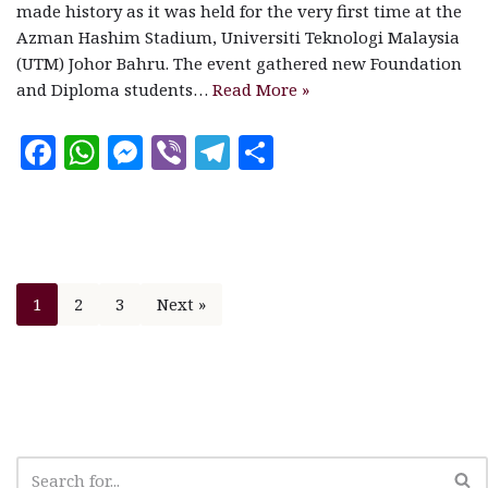
made history as it was held for the very first time at the
Azman Hashim Stadium, Universiti Teknologi Malaysia
(UTM) Johor Bahru. The event gathered new Foundation
and Diploma students…
Read More »
F
W
M
V
T
S
a
h
es
ib
el
h
c
at
se
e
e
a
e
s
n
r
g
r
b
A
g
ra
e
1
2
3
Next »
o
p
e
m
o
p
r
k