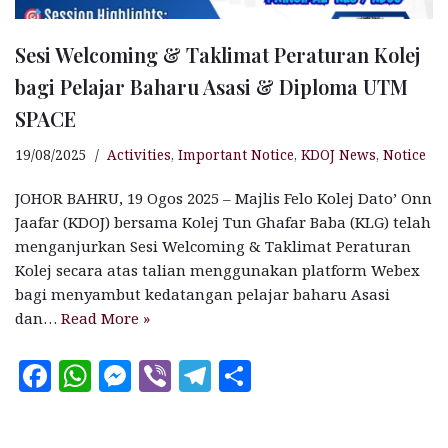
Sesi Welcoming & Taklimat Peraturan Kolej
bagi Pelajar Baharu Asasi & Diploma UTM
SPACE
19/08/2025
Activities
,
Important Notice
,
KDOJ News
,
Notice
JOHOR BAHRU, 19 Ogos 2025 – Majlis Felo Kolej Dato’ Onn
Jaafar (KDOJ) bersama Kolej Tun Ghafar Baba (KLG) telah
menganjurkan Sesi Welcoming & Taklimat Peraturan
Kolej secara atas talian menggunakan platform Webex
bagi menyambut kedatangan pelajar baharu Asasi
dan…
Read More »
F
W
M
V
T
S
a
h
es
ib
el
h
c
at
se
e
e
a