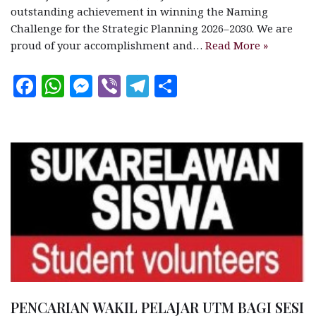
outstanding achievement in winning the Naming
Challenge for the Strategic Planning 2026–2030. We are
proud of your accomplishment and…
Read More »
F
W
M
V
T
S
a
h
es
ib
el
h
c
at
se
e
e
a
e
s
n
r
g
r
b
A
g
ra
e
o
p
e
m
o
p
r
k
PENCARIAN WAKIL PELAJAR UTM BAGI SESI