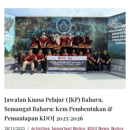
c
at
se
e
e
a
e
s
n
r
g
r
b
A
g
ra
e
o
p
e
m
o
p
r
k
Jawatan Kuasa Pelajar (JKP) Baharu,
Semangat Baharu: Kem Pembentukan &
Pemantapan KDOJ 2025/2026
28/11/2025
Activities
,
Important Notice
,
KDOJ News
,
Notice