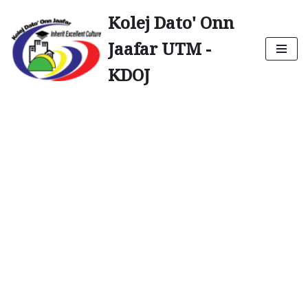
Kolej Dato' Onn
Skip
Jaafar UTM -
to
content
KDOJ