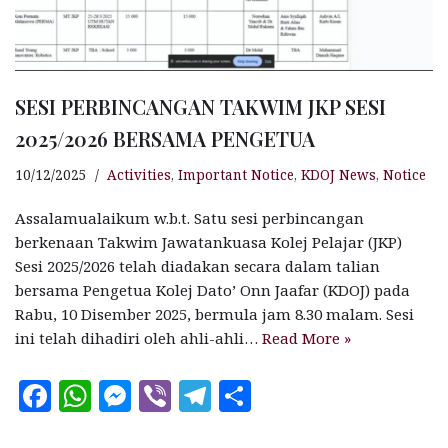
SESI PERBINCANGAN TAKWIM JKP SESI
2025/2026 BERSAMA PENGETUA
10/12/2025
Activities
,
Important Notice
,
KDOJ News
,
Notice
Assalamualaikum w.b.t. Satu sesi perbincangan
berkenaan Takwim Jawatankuasa Kolej Pelajar (JKP)
Sesi 2025/2026 telah diadakan secara dalam talian
bersama Pengetua Kolej Dato’ Onn Jaafar (KDOJ) pada
Rabu, 10 Disember 2025, bermula jam 8.30 malam. Sesi
ini telah dihadiri oleh ahli-ahli…
Read More »
F
W
M
V
T
S
a
h
es
ib
el
h