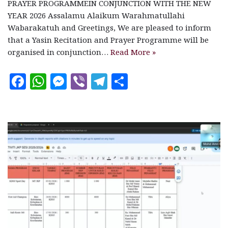
PRAYER PROGRAMMEIN CONJUNCTION WITH THE NEW
YEAR 2026 Assalamu Alaikum Warahmatullahi
Wabarakatuh and Greetings, We are pleased to inform
that a Yasin Recitation and Prayer Programme will be
organised in conjunction…
Read More »
F
W
M
V
T
S
a
h
es
ib
el
h
c
at
se
e
e
a
e
s
n
r
g
r
b
A
g
ra
e
o
p
e
m
o
p
r
k