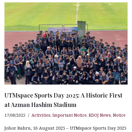
e
s
n
r
g
r
b
A
g
ra
e
o
p
e
m
o
p
r
k
UTMspace Sports Day 2025: A Historic First
at Azman Hashim Stadium
17/08/2025
Activities
,
Important Notice
,
KDOJ News
,
Notice
Johor Bahru, 16 August 2025 – UTMspace Sports Day 2025