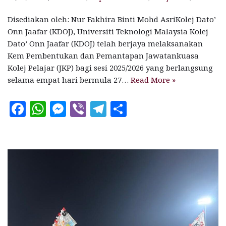
Disediakan oleh: Nur Fakhira Binti Mohd AsriKolej Dato’
Onn Jaafar (KDOJ), Universiti Teknologi Malaysia Kolej
Dato’ Onn Jaafar (KDOJ) telah berjaya melaksanakan
Kem Pembentukan dan Pemantapan Jawatankuasa
Kolej Pelajar (JKP) bagi sesi 2025/2026 yang berlangsung
selama empat hari bermula 27…
Read More »
F
W
M
V
T
S
a
h
es
ib
el
h
c
at
se
e
e
a
e
s
n
r
g
r
b
A
g
ra
e
o
p
e
m
o
p
r
k