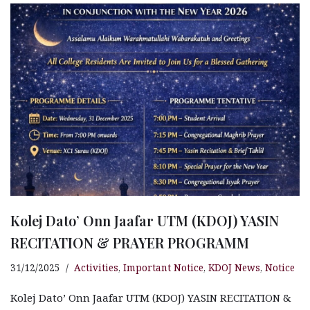
e
s
n
r
g
r
b
A
g
ra
e
o
p
e
m
o
p
r
k
Kolej Dato’ Onn Jaafar UTM (KDOJ) YASIN
RECITATION & PRAYER PROGRAMM
31/12/2025
Activities
,
Important Notice
,
KDOJ News
,
Notice
Kolej Dato’ Onn Jaafar UTM (KDOJ) YASIN RECITATION &